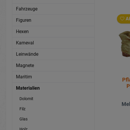
Fahrzeuge
Ak
Figuren
Hexen
Karneval
Leinwände
Magnete
Maritim
Pfl
P
Materialien
Dolomit
Meh
Filz
Glas
Holz