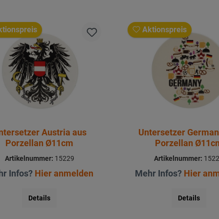
tionspreis
Aktionspreis
ntersetzer Austria aus
Untersetzer German
Porzellan Ø11cm
Porzellan Ø11c
Artikelnummer:
15229
Artikelnummer:
152
r Infos?
Hier anmelden
Mehr Infos?
Hier an
Details
Details