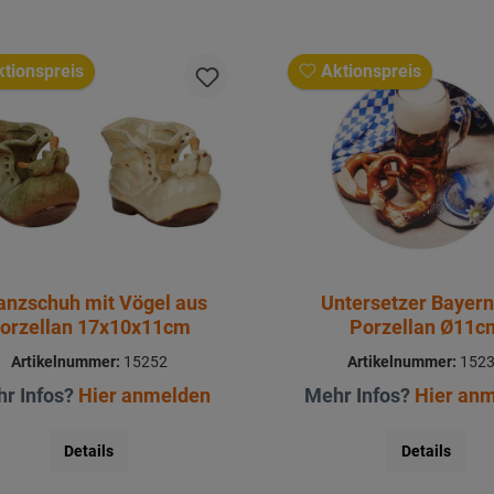
tionspreis
Aktionspreis
anzschuh mit Vögel aus
Untersetzer Bayern
orzellan 17x10x11cm
Porzellan Ø11c
Artikelnummer:
15252
Artikelnummer:
152
r Infos?
Hier anmelden
Mehr Infos?
Hier an
Details
Details