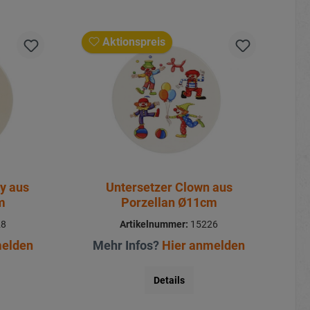
Aktionspreis
y aus
Untersetzer Clown aus
m
Porzellan Ø11cm
28
Artikelnummer:
15226
melden
Mehr Infos?
Hier anmelden
Details