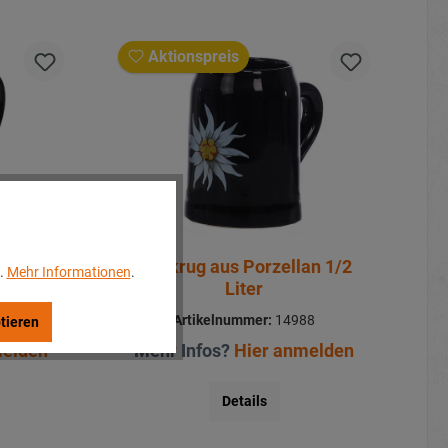
Aktionspreis
 1 Liter
Bierkrug aus Porzellan 1/2
..
Mehr Informationen
.
Liter
89
Artikelnummer:
14988
tieren
melden
Mehr Infos?
Hier anmelden
Details