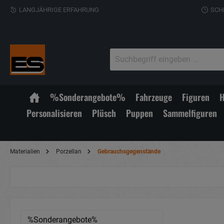
LANGJÄHRIGE ERFAHRUNG
SCH
%Sonderangebote%
Fahrzeuge
Figuren
H
Personalisieren
Plüsch
Puppen
Sammelfiguren
Materialien
Porzellan
Gebrauchsgegenstände
%Sonderangebote%