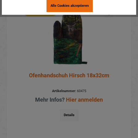
Alle Cookies akzeptieren
Aktionspreis
Ofenhandschuh Hirsch 18x32cm
Artikelnummer:
60475
Mehr Infos?
Hier anmelden
Details