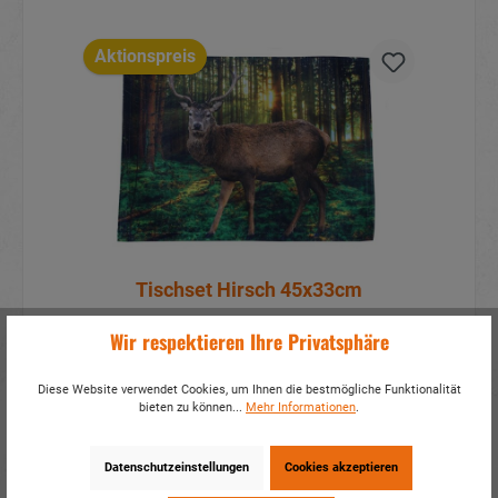
Aktionspreis
Tischset Hirsch 45x33cm
Wir respektieren Ihre Privatsphäre
Artikelnummer:
60476
Mehr Infos?
Hier anmelden
Diese Website verwendet Cookies, um Ihnen die bestmögliche Funktionalität
bieten zu können...
Mehr Informationen
.
Details
Datenschutzeinstellungen
Cookies akzeptieren