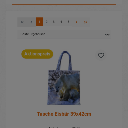
1
2
3
4
5
Aktionspreis
Tasche Eisbär 39x42cm