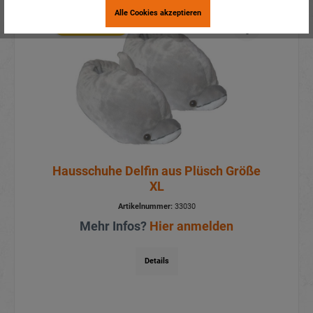
Alle Cookies akzeptieren
Aktionspreis
Hausschuhe Delfin aus Plüsch Größe
XL
Artikelnummer:
33030
Mehr Infos?
Hier anmelden
Details