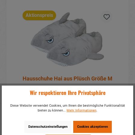
Aktionspreis
Hausschuhe Hai aus Plüsch Größe M
Wir respektieren Ihre Privatsphäre
Artikelnummer:
33031
Mehr Infos?
Hier anmelden
Diese Website verwendet Cookies, um Ihnen die bestmögliche Funktionalität
bieten zu können...
Mehr Informationen
.
Details
Datenschutzeinstellungen
Cookies akzeptieren