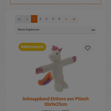
1
2
3
4
5
Aktionspreis
Schnappband Einhorn aus Plüsch
30x9x25cm