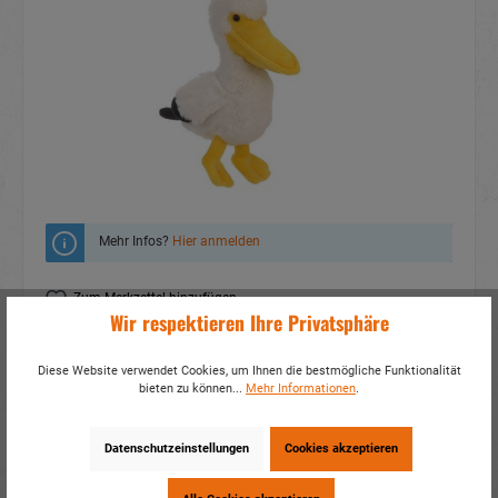
Mehr Infos?
Hier anmelden
Zum Merkzettel hinzufügen
Wir respektieren Ihre Privatsphäre
Fragen zum Produkt
Diese Website verwendet Cookies, um Ihnen die bestmögliche Funktionalität
Artikelnummer:
33192
bieten zu können...
Mehr Informationen
.
EAN:
4014466331925
Verpackungseinheit:
2 / 24
Datenschutzeinstellungen
Cookies akzeptieren
Dieses Produkt weiterempfehlen: