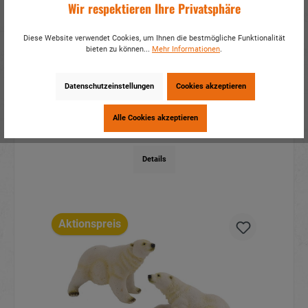
Wir respektieren Ihre Privatsphäre
Diese Website verwendet Cookies, um Ihnen die bestmögliche Funktionalität
bieten zu können...
Mehr Informationen
.
Garderobenhaken Anker aus
Gusseisen 12x3x13cm
Datenschutzeinstellungen
Cookies akzeptieren
Artikelnummer:
17702
Alle Cookies akzeptieren
Mehr Infos?
Hier anmelden
Details
Aktionspreis