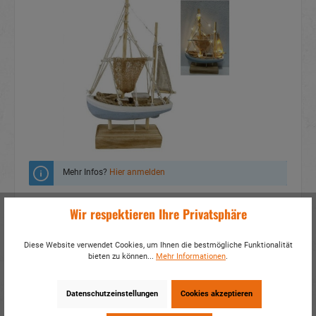
Mehr Infos?
Hier anmelden
Zum Merkzettel hinzufügen
Wir respektieren Ihre Privatsphäre
Fragen zum Produkt
Diese Website verwendet Cookies, um Ihnen die bestmögliche Funktionalität
bieten zu können...
Mehr Informationen
.
Artikelnummer:
70016
EAN:
4054307298871
Verpackungseinheit:
1 / 12
Datenschutzeinstellungen
Cookies akzeptieren
Dieses Produkt weiterempfehlen: