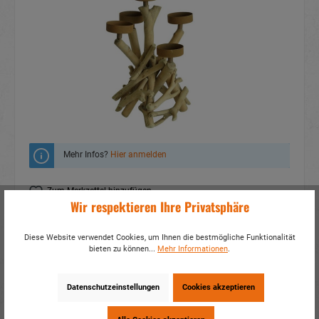
Mehr Infos?
Hier anmelden
Zum Merkzettel hinzufügen
Wir respektieren Ihre Privatsphäre
Fragen zum Produkt
Diese Website verwendet Cookies, um Ihnen die bestmögliche Funktionalität
Artikelnummer:
17185
bieten zu können...
Mehr Informationen
.
EAN:
4014466171859
Verpackungseinheit:
1 / 8
Datenschutzeinstellungen
Cookies akzeptieren
Dieses Produkt weiterempfehlen: