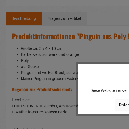
Beschreibung
Fragen zum Artikel
Produktinformationen "Pinguin aus Poly
Größe ca. 5 x 4 x 10 cm
Farbe weiß, schwarz und orange
Poly
auf Sockel
Pinguin mit weißer Brust, schwarzem Rücken, orangefarbe
kleiner Pinguin in grauem Federkleid mit weißem Gesicht u
Angaben zur Produktsicherheit:
Diese Website verwend
Hersteller:
Daten
EURO SOUVENIRS GmbH, Am Rosenbühl 2, 91466 Gerhardshof
E-Mail: info@euro-souvenirs.de