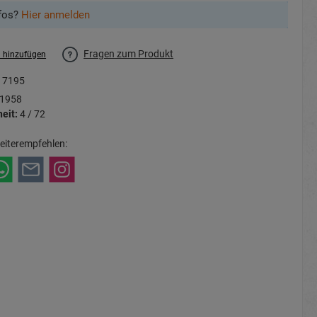
fos?
Hier anmelden
Fragen zum Produkt
l hinzufügen
17195
1958
eit:
4 / 72
eiterempfehlen: