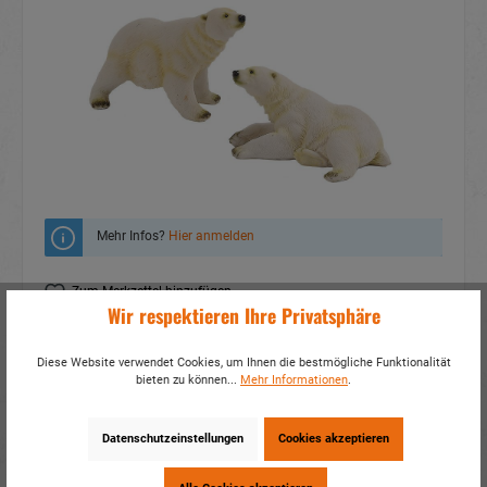
Mehr Infos?
Hier anmelden
Zum Merkzettel hinzufügen
Wir respektieren Ihre Privatsphäre
Fragen zum Produkt
Diese Website verwendet Cookies, um Ihnen die bestmögliche Funktionalität
Artikelnummer:
17457
bieten zu können...
Mehr Informationen
.
EAN:
4014466174577
Verpackungseinheit:
1 / 24
Datenschutzeinstellungen
Cookies akzeptieren
Dieses Produkt weiterempfehlen: