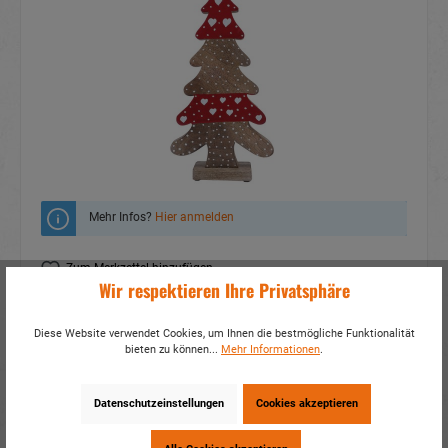
Mehr Infos?
Hier anmelden
Zum Merkzettel hinzufügen
Wir respektieren Ihre Privatsphäre
Fragen zum Produkt
Diese Website verwendet Cookies, um Ihnen die bestmögliche Funktionalität
Artikelnummer:
16080
bieten zu können...
Mehr Informationen
.
EAN:
4014466160808
Verpackungseinheit:
2 / 16
Datenschutzeinstellungen
Cookies akzeptieren
Dieses Produkt weiterempfehlen: