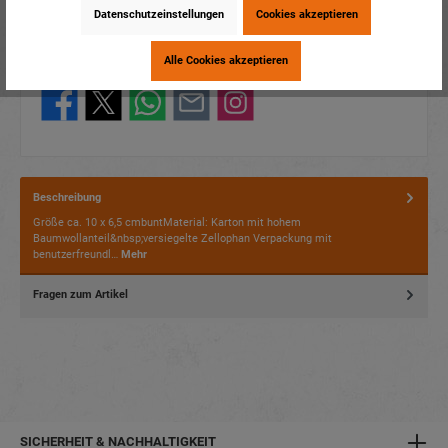
Artikelnummer:
70041
Datenschutzeinstellungen
Cookies akzeptieren
EAN:
4014466700417
Verpackungseinheit:
1 / 180
Alle Cookies akzeptieren
Dieses Produkt weiterempfehlen:
Beschreibung
Größe ca. 10 x 6,5 cmbuntMaterial: Karton mit hohem
Baumwollanteil&nbsp;versiegelte Zellophan Verpackung mit
benutzerfreundl…
Mehr
Fragen zum Artikel
SICHERHEIT & NACHHALTIGKEIT