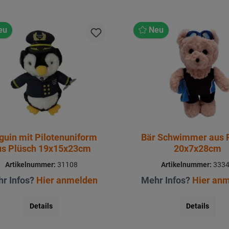
eu
Neu
guin mit Pilotenuniform
Bär Schwimmer aus 
us Plüsch 19x15x23cm
20x7x28cm
Artikelnummer:
31108
Artikelnummer:
333
r Infos?
Hier anmelden
Mehr Infos?
Hier an
Details
Details