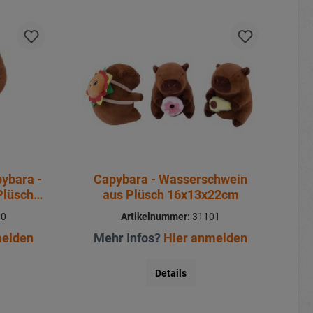
ybara -
Capybara - Wasserschwein
Plüsch
aus Plüsch 16x13x22cm
00
Artikelnummer:
31101
melden
Mehr Infos?
Hier anmelden
Details