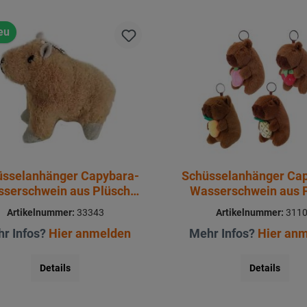
eu
üsselanhänger Capybara-
Schüsselanhänger Cap
serschwein aus Plüsch
Wasserschwein aus 
9x9x11cm
8x8x11cm
Artikelnummer:
33343
Artikelnummer:
311
r Infos?
Hier anmelden
Mehr Infos?
Hier an
Details
Details