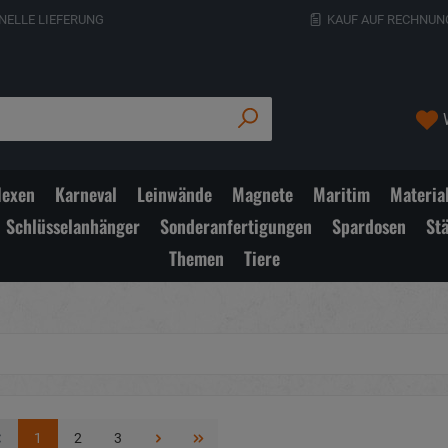
NELLE LIEFERUNG
KAUF AUF RECHNUN
exen
Karneval
Leinwände
Magnete
Maritim
Materia
Schlüsselanhänger
Sonderanfertigungen
Spardosen
St
Themen
Tiere
1
2
3