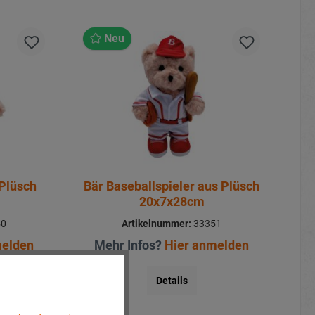
Neu
 Plüsch
Bär Baseballspieler aus Plüsch
20x7x28cm
50
Artikelnummer:
33351
melden
Mehr Infos?
Hier anmelden
Details