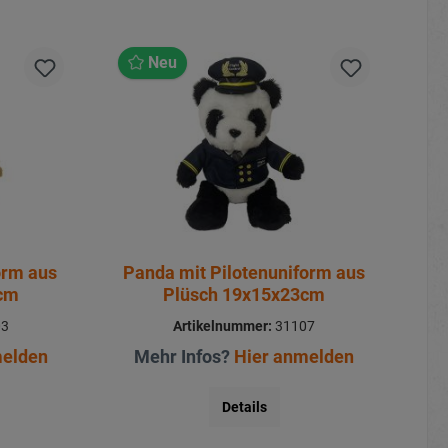
Neu
orm aus
Panda mit Pilotenuniform aus
3cm
Plüsch 19x15x23cm
03
Artikelnummer:
31107
melden
Mehr Infos?
Hier anmelden
Details