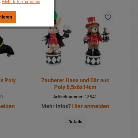
..
Mehr Informationen
.
Neu
tieren
s Poly
Zauberer Hase und Bär aus
Poly 8,5x6x14cm
40
Artikelnummer:
18841
melden
Mehr Infos?
Hier anmelden
Details