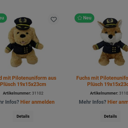
eu
Neu
 mit Pilotenuniform aus
Fuchs mit Pilotenunif
Plüsch 19x15x23cm
Plüsch 19x15x2
Artikelnummer:
31102
Artikelnummer:
311
r Infos?
Hier anmelden
Mehr Infos?
Hier an
Details
Details