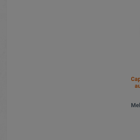
Cap
a
Meh