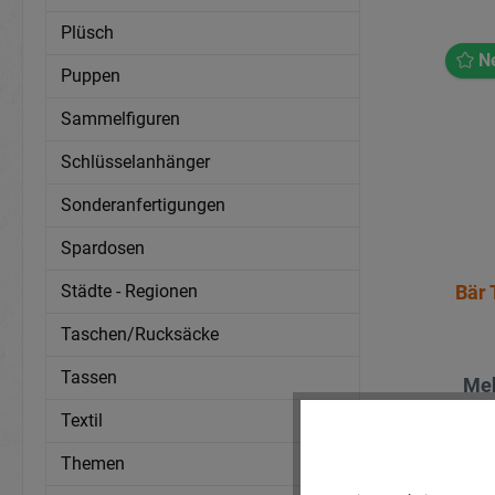
Plüsch
N
Puppen
Sammelfiguren
Schlüsselanhänger
Sonderanfertigungen
Spardosen
Städte - Regionen
Bär 
Taschen/Rucksäcke
Tassen
Meh
Textil
Themen