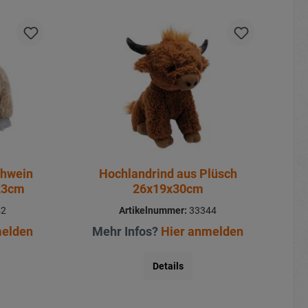
chwein
Hochlandrind aus Plüsch
23cm
26x19x30cm
42
Artikelnummer:
33344
melden
Mehr Infos?
Hier anmelden
Details