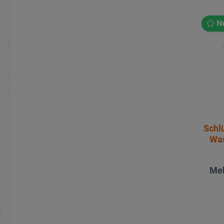
N
Schl
Was
Meh