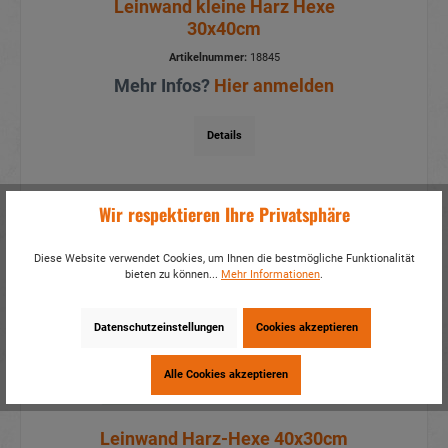
Leinwand kleine Harz Hexe
30x40cm
Artikelnummer:
18845
Mehr Infos?
Hier anmelden
Details
Wir respektieren Ihre Privatsphäre
Neu
Diese Website verwendet Cookies, um Ihnen die bestmögliche Funktionalität
bieten zu können...
Mehr Informationen
.
Datenschutzeinstellungen
Cookies akzeptieren
Alle Cookies akzeptieren
Leinwand Harz-Hexe 40x30cm