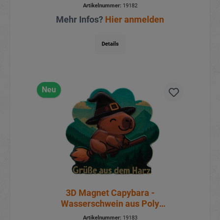
Artikelnummer:
19182
Mehr Infos?
Hier anmelden
Details
Neu
3D Magnet Capybara -
Wasserschwein aus Poly
6,5x0,5x6cm
Artikelnummer:
19183