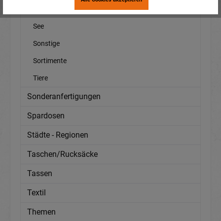
Schwarzwald
See
Sonstige
Sortimente
Tiere
Sonderanfertigungen
Spardosen
Städte - Regionen
Taschen/Rucksäcke
Tassen
Textil
Themen