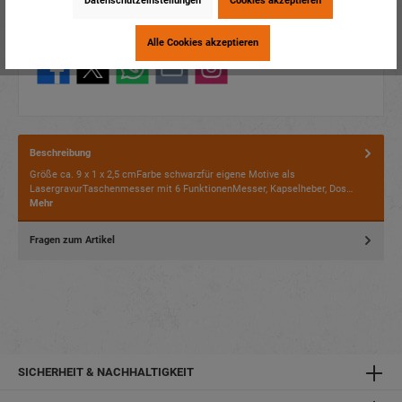
Datenschutzeinstellungen
Cookies akzeptieren
Verpackungseinheit:
1 / 240
Dieses Produkt weiterempfehlen:
Alle Cookies akzeptieren
Beschreibung
Größe ca. 9 x 1 x 2,5 cmFarbe schwarzfür eigene Motive als
LasergravurTaschenmesser mit 6 FunktionenMesser, Kapselheber, Dos…
Mehr
Fragen zum Artikel
SICHERHEIT & NACHHALTIGKEIT