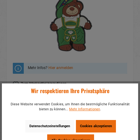
Mehr Infos?
Hier anmelden
Zum Merkzettel hinzufügen
Wir respektieren Ihre Privatsphäre
Fragen zum Produkt
Diese Website verwendet Cookies, um Ihnen die bestmögliche Funktionalität
Artikelnummer:
15438
bieten zu können...
Mehr Informationen
.
EAN:
4014466154388
Verpackungseinheit:
24 / 240
Datenschutzeinstellungen
Cookies akzeptieren
Dieses Produkt weiterempfehlen: