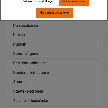
Datenschutzeinstellungen
Cookies akzeptieren
Mützen
Alle Cookies akzeptieren
Neuheiten
Personalisieren
Plüsch
Puppen
Sammelfiguren
Schlüsselanhänger
Sonderanfertigungen
Spardosen
Städte - Regionen
Taschen/Rucksäcke