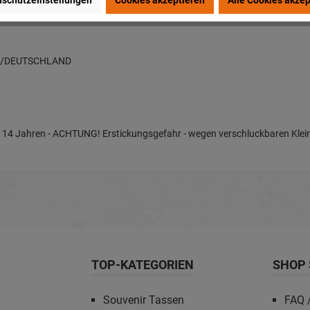
schutzeinstellungen
Cookies akzeptieren
Alle Cookies akzep
en/DEUTSCHLAND
nter 14 Jahren - ACHTUNG! Erstickungsgefahr - wegen verschluckbaren Klein
TOP-KATEGORIEN
SHOP 
Souvenir Tassen
FAQ /