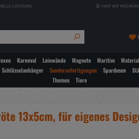
NELLE LIEFERUNG
KAUF AUF RECHNUN
exen
Karneval
Leinwände
Magnete
Maritim
Materia
Schlüsselanhänger
Sonderanfertigungen
Spardosen
St
Themen
Tiere
öte 13x5cm, für eigenes Desig