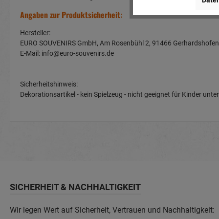
Daten
Angaben zur Produktsicherheit:
Hersteller:
EURO SOUVENIRS GmbH, Am Rosenbühl 2, 91466 Gerhardshof
E-Mail: info@euro-souvenirs.de
Sicherheitshinweis:
Dekorationsartikel - kein Spielzeug - nicht geeignet für Kinder u
SICHERHEIT & NACHHALTIGKEIT
Wir legen Wert auf Sicherheit, Vertrauen und Nachhaltigkeit: