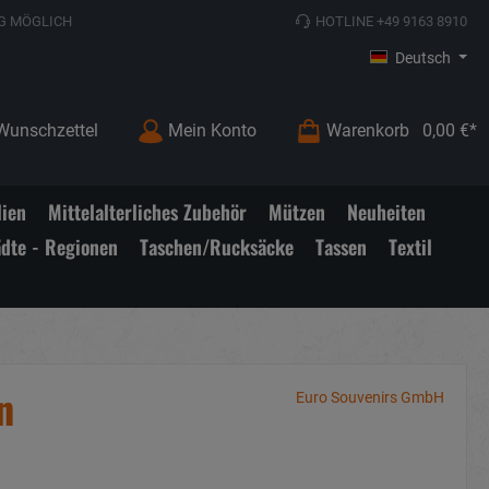
G MÖGLICH
HOTLINE +49 9163 8910
Deutsch
Wunschzettel
Mein Konto
Warenkorb
0,00 €*
lien
Mittelalterliches Zubehör
Mützen
Neuheiten
ädte - Regionen
Taschen/Rucksäcke
Tassen
Textil
n
Euro Souvenirs GmbH