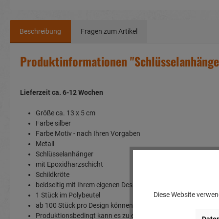
Beschreibung
Fragen zum Artikel
Produktinformationen "Schlüsselanhänger
Lieferzeit ca. 6-12 Wochen
Größe ca. 13 x 5 cm
Farbe silber
Farbe Motiv - nach Ihren Vorgaben
Metall
Schlüsselanhänger
mit Epoxidharzschicht
Schildkröte
beidseitig mit Ihrem eigenen Design bedruckbar
Diese Website verwend
1 Stück im Polybeutel
ab 100 Stück pro Design können wir Ihnen diesen Artikel mit
Produktionsbedingt kann es zu einer Über-oder Unterliefer