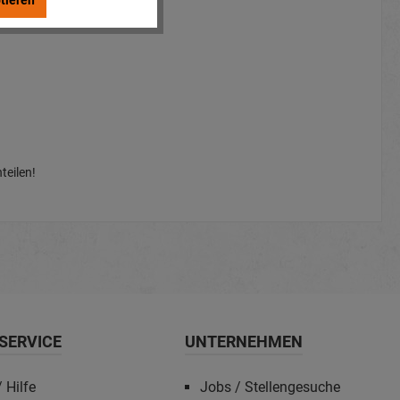
tieren
teilen!
SERVICE
UNTERNEHMEN
 Hilfe
Jobs / Stellengesuche