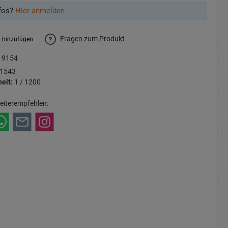
fos?
Hier anmelden
Fragen zum Produkt
l hinzufügen
19154
1543
eit:
1 / 1200
eiterempfehlen: