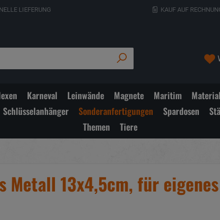
NELLE LIEFERUNG
KAUF AUF RECHNUN
exen
Karneval
Leinwände
Magnete
Maritim
Materia
Schlüsselanhänger
Sonderanfertigungen
Spardosen
St
Themen
Tiere
 Metall 13x4,5cm, für eigenes