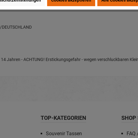
schutzeinstellungen
Cookies akzeptieren
Alle Cookies akzep
en/DEUTSCHLAND
nter 14 Jahren - ACHTUNG! Erstickungsgefahr - wegen verschluckbaren Klein
TOP-KATEGORIEN
SHOP 
Souvenir Tassen
FAQ /