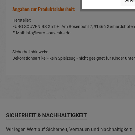
Daten
Angaben zur Produktsicherheit:
Hersteller:
EURO SOUVENIRS GmbH, Am Rosenbühl 2, 91466 Gerhardshof
E-Mail: info@euro-souvenirs.de
Sicherheitshinweis:
Dekorationsartikel - kein Spielzeug - nicht geeignet für Kinder u
SICHERHEIT & NACHHALTIGKEIT
Wir legen Wert auf Sicherheit, Vertrauen und Nachhaltigkeit: