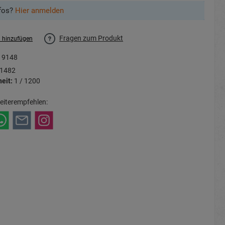
fos?
Hier anmelden
Fragen zum Produkt
l hinzufügen
19148
1482
eit:
1 / 1200
eiterempfehlen: