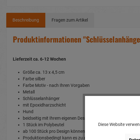
Beschreibung
Fragen zum Artikel
Produktinformationen "Schlüsselanhänger
Lieferzeit ca. 6-12 Wochen
Größe ca. 13 x 4,5 cm
Farbe silber
Farbe Motiv - nach Ihren Vorgaben
Metall
Schlüsselanhänger
mit Epoxidharzschicht
Hund
beidseitig mit Ihrem eigenen Design bedruckbar
Diese Website verwend
1 Stück im Polybeutel
ab 100 Stück pro Design können wir Ihnen diesen Artikel mit
Produktionsbedingt kann es zu einer Über-oder Unterliefer