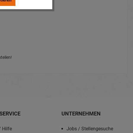
tieren
teilen!
SERVICE
UNTERNEHMEN
 Hilfe
Jobs / Stellengesuche