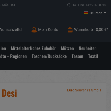
G MÖGLICH
HOTLINE +49 9163 8910
Deutsch
Wunschzettel
Mein Konto
Warenkorb
0,00 €*
lien
Mittelalterliches Zubehör
Mützen
Neuheiten
ädte - Regionen
Taschen/Rucksäcke
Tassen
Textil
 Desi
Euro Souvenirs GmbH