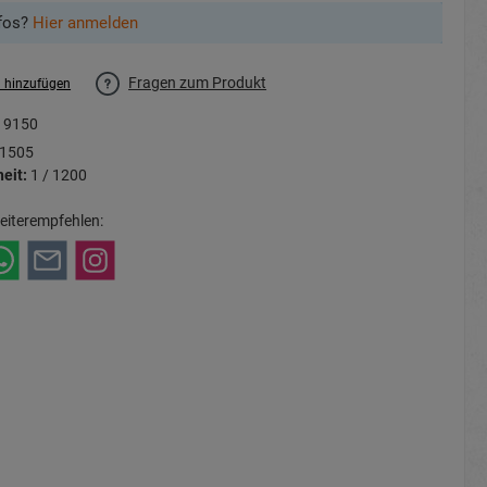
fos?
Hier anmelden
Fragen zum Produkt
l hinzufügen
19150
1505
eit:
1 / 1200
eiterempfehlen: