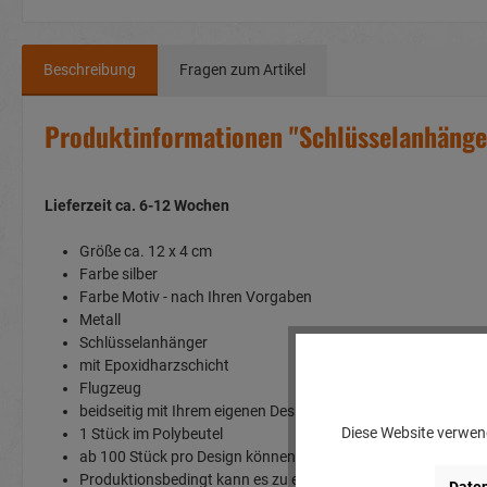
Beschreibung
Fragen zum Artikel
Produktinformationen "Schlüsselanhänger
Lieferzeit ca. 6-12 Wochen
Größe ca. 12 x 4 cm
Farbe silber
Farbe Motiv - nach Ihren Vorgaben
Metall
Schlüsselanhänger
mit Epoxidharzschicht
Flugzeug
beidseitig mit Ihrem eigenen Design bedruckbar
Diese Website verwend
1 Stück im Polybeutel
ab 100 Stück pro Design können wir Ihnen diesen Artikel mit
Produktionsbedingt kann es zu einer Über-oder Unterliefer