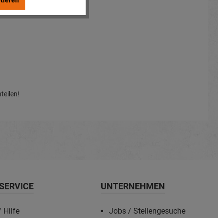
tieren
teilen!
SERVICE
UNTERNEHMEN
 Hilfe
Jobs / Stellengesuche