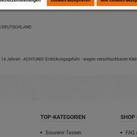
schutzeinstellungen
Cookies akzeptieren
Alle Cookies akzep
en/DEUTSCHLAND
nter 14 Jahren - ACHTUNG! Erstickungsgefahr - wegen verschluckbaren Klein
TOP-KATEGORIEN
SHOP 
Souvenir Tassen
FAQ /