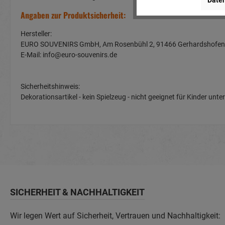
Daten
Angaben zur Produktsicherheit:
Hersteller:
EURO SOUVENIRS GmbH, Am Rosenbühl 2, 91466 Gerhardshof
E-Mail: info@euro-souvenirs.de
Sicherheitshinweis:
Dekorationsartikel - kein Spielzeug - nicht geeignet für Kinder u
SICHERHEIT & NACHHALTIGKEIT
Wir legen Wert auf Sicherheit, Vertrauen und Nachhaltigkeit: