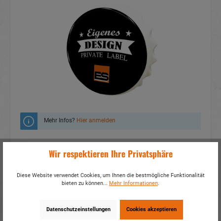
Mehr Infos?
Hier anmelden
Zum Merkzettel hinzufügen
Wir respektieren Ihre Privatsphäre
Fragen zum Produkt
Diese Website verwendet Cookies, um Ihnen die bestmögliche Funktionalität
bieten zu können...
Mehr Informationen
.
Artikelnummer:
16613
EAN:
4014466166138
Verpackungseinheit:
1 / 1200
Datenschutzeinstellungen
Cookies akzeptieren
Dieses Produkt weiterempfehlen: