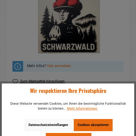
Mehr Infos?
Hier anmelden
Zum Merkzettel hinzufügen
Wir respektieren Ihre Privatsphäre
Fragen zum Produkt
Diese Website verwendet Cookies, um Ihnen die bestmögliche Funktionalität
Artikelnummer:
18649
bieten zu können...
Mehr Informationen
.
EAN:
4014466186495
Verpackungseinheit:
1 / 30
Datenschutzeinstellungen
Cookies akzeptieren
Dieses Produkt weiterempfehlen: