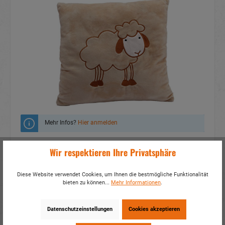
Mehr Infos?
Hier anmelden
Zum Merkzettel hinzufügen
Wir respektieren Ihre Privatsphäre
Fragen zum Produkt
Diese Website verwendet Cookies, um Ihnen die bestmögliche Funktionalität
bieten zu können...
Mehr Informationen
.
Artikelnummer:
30975
EAN:
4014466309757
Verpackungseinheit:
2 / 12
Datenschutzeinstellungen
Cookies akzeptieren
Dieses Produkt weiterempfehlen: