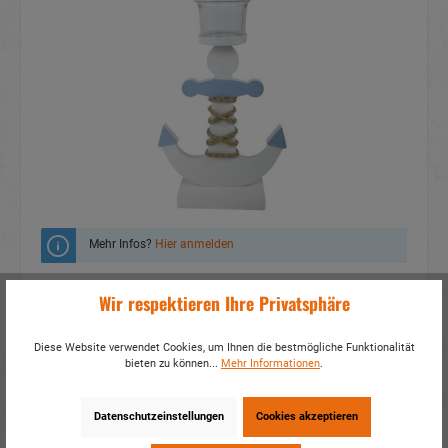
Mehr Infos?
Hier anmelden
Zum Merkzettel hinzufügen
Wir respektieren Ihre Privatsphäre
Fragen zum Produkt
Diese Website verwendet Cookies, um Ihnen die bestmögliche Funktionalität
bieten zu können...
Mehr Informationen
.
Artikelnummer:
70020
EAN:
4054307353273
Verpackungseinheit:
4 / 24
Datenschutzeinstellungen
Cookies akzeptieren
Dieses Produkt weiterempfehlen: