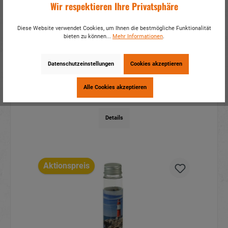
Wir respektieren Ihre Privatsphäre
Diese Website verwendet Cookies, um Ihnen die bestmögliche Funktionalität
bieten zu können...
Mehr Informationen
.
Kinderflöte Fisch aus Porzellan
8x4x6cm
Datenschutzeinstellungen
Cookies akzeptieren
Artikelnummer:
17681
Alle Cookies akzeptieren
Mehr Infos?
Hier anmelden
Details
Aktionspreis