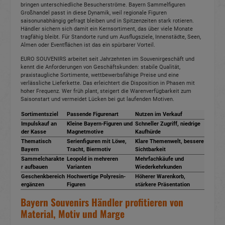
bringen unterschiedliche Besucherströme. Bayern Sammelfiguren
Großhandel passt in diese Dynamik, weil regionale Figuren
saisonunabhängig gefragt bleiben und in Spitzenzeiten stark rotieren.
Händler sichern sich damit ein Kernsortiment, das über viele Monate
tragfähig bleibt. Für Standorte rund um Ausflugsziele, Innenstädte, Seen,
Almen oder Eventflächen ist das ein spürbarer Vorteil.
EURO SOUVENIRS arbeitet seit Jahrzehnten im Souvenirgeschäft und
kennt die Anforderungen von Geschäftskunden: stabile Qualität,
praxistaugliche Sortimente, wettbewerbsfähige Preise und eine
verlässliche Lieferkette. Das erleichtert die Disposition in Phasen mit
hoher Frequenz. Wer früh plant, steigert die Warenverfügbarkeit zum
Saisonstart und vermeidet Lücken bei gut laufenden Motiven.
Sortimentsziel
Passende Figurenart
Nutzen im Verkauf
Impulskauf an
Kleine Bayern-Figuren und
Schneller Zugriff, niedrige
der Kasse
Magnetmotive
Kaufhürde
Thematisch
Serienfiguren mit Löwe,
Klare Themenwelt, bessere
Bayern
Tracht, Biermotiv
Sichtbarkeit
Sammelcharakte
Leopold in mehreren
Mehrfachkäufe und
r aufbauen
Varianten
Wiederkehrkunden
Geschenkbereich
Hochwertige Polyresin-
Höherer Warenkorb,
ergänzen
Figuren
stärkere Präsentation
Bayern Souvenirs Händler profitieren von
Material, Motiv und Marge