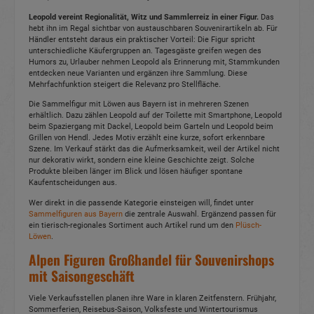
Leopold vereint Regionalität, Witz und Sammlerreiz in einer Figur.
Das
hebt ihn im Regal sichtbar von austauschbaren Souvenirartikeln ab. Für
Händler entsteht daraus ein praktischer Vorteil: Die Figur spricht
unterschiedliche Käufergruppen an. Tagesgäste greifen wegen des
Humors zu, Urlauber nehmen Leopold als Erinnerung mit, Stammkunden
entdecken neue Varianten und ergänzen ihre Sammlung. Diese
Mehrfachfunktion steigert die Relevanz pro Stellfläche.
Die Sammelfigur mit Löwen aus Bayern ist in mehreren Szenen
erhältlich. Dazu zählen Leopold auf der Toilette mit Smartphone, Leopold
beim Spaziergang mit Dackel, Leopold beim Garteln und Leopold beim
Grillen von Hendl. Jedes Motiv erzählt eine kurze, sofort erkennbare
Szene. Im Verkauf stärkt das die Aufmerksamkeit, weil der Artikel nicht
nur dekorativ wirkt, sondern eine kleine Geschichte zeigt. Solche
Produkte bleiben länger im Blick und lösen häufiger spontane
Kaufentscheidungen aus.
Wer direkt in die passende Kategorie einsteigen will, findet unter
Sammelfiguren aus Bayern
die zentrale Auswahl. Ergänzend passen für
ein tierisch-regionales Sortiment auch Artikel rund um den
Plüsch-
Löwen
.
Alpen Figuren Großhandel für Souvenirshops
mit Saisongeschäft
Viele Verkaufsstellen planen ihre Ware in klaren Zeitfenstern. Frühjahr,
Sommerferien, Reisebus-Saison, Volksfeste und Wintertourismus