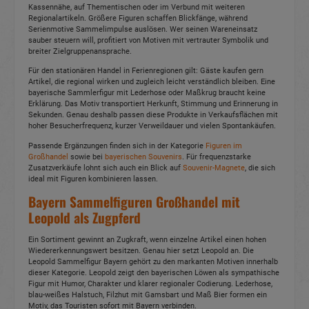
Kassennähe, auf Thementischen oder im Verbund mit weiteren
Regionalartikeln. Größere Figuren schaffen Blickfänge, während
Serienmotive Sammelimpulse auslösen. Wer seinen Wareneinsatz
sauber steuern will, profitiert von Motiven mit vertrauter Symbolik und
breiter Zielgruppenansprache.
Für den stationären Handel in Ferienregionen gilt: Gäste kaufen gern
Artikel, die regional wirken und zugleich leicht verständlich bleiben. Eine
bayerische Sammlerfigur mit Lederhose oder Maßkrug braucht keine
Erklärung. Das Motiv transportiert Herkunft, Stimmung und Erinnerung in
Sekunden. Genau deshalb passen diese Produkte in Verkaufsflächen mit
hoher Besucherfrequenz, kurzer Verweildauer und vielen Spontankäufen.
Passende Ergänzungen finden sich in der Kategorie
Figuren im
Großhandel
sowie bei
bayerischen Souvenirs
. Für frequenzstarke
Zusatzverkäufe lohnt sich auch ein Blick auf
Souvenir-Magnete
, die sich
ideal mit Figuren kombinieren lassen.
Bayern Sammelfiguren Großhandel mit
Leopold als Zugpferd
Ein Sortiment gewinnt an Zugkraft, wenn einzelne Artikel einen hohen
Wiedererkennungswert besitzen. Genau hier setzt Leopold an. Die
Leopold Sammelfigur Bayern gehört zu den markanten Motiven innerhalb
dieser Kategorie. Leopold zeigt den bayerischen Löwen als sympathische
Figur mit Humor, Charakter und klarer regionaler Codierung. Lederhose,
blau-weißes Halstuch, Filzhut mit Gamsbart und Maß Bier formen ein
Motiv, das Touristen sofort mit Bayern verbinden.