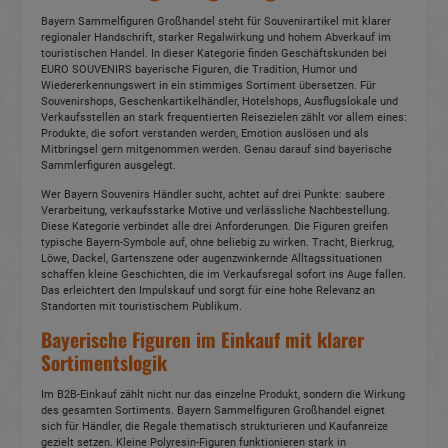
Bayern Sammelfiguren Großhandel steht für Souvenirartikel mit klarer
regionaler Handschrift, starker Regalwirkung und hohem Abverkauf im
touristischen Handel. In dieser Kategorie finden Geschäftskunden bei
EURO SOUVENIRS bayerische Figuren, die Tradition, Humor und
Wiedererkennungswert in ein stimmiges Sortiment übersetzen. Für
Souvenirshops, Geschenkartikelhändler, Hotelshops, Ausflugslokale und
Verkaufsstellen an stark frequentierten Reisezielen zählt vor allem eines:
Produkte, die sofort verstanden werden, Emotion auslösen und als
Mitbringsel gern mitgenommen werden. Genau darauf sind bayerische
Sammlerfiguren ausgelegt.
Wer Bayern Souvenirs Händler sucht, achtet auf drei Punkte: saubere
Verarbeitung, verkaufsstarke Motive und verlässliche Nachbestellung.
Diese Kategorie verbindet alle drei Anforderungen. Die Figuren greifen
typische Bayern-Symbole auf, ohne beliebig zu wirken. Tracht, Bierkrug,
Löwe, Dackel, Gartenszene oder augenzwinkernde Alltagssituationen
schaffen kleine Geschichten, die im Verkaufsregal sofort ins Auge fallen.
Das erleichtert den Impulskauf und sorgt für eine hohe Relevanz an
Standorten mit touristischem Publikum.
Bayerische Figuren im Einkauf mit klarer
Sortimentslogik
Im B2B-Einkauf zählt nicht nur das einzelne Produkt, sondern die Wirkung
des gesamten Sortiments. Bayern Sammelfiguren Großhandel eignet
sich für Händler, die Regale thematisch strukturieren und Kaufanreize
gezielt setzen. Kleine Polyresin-Figuren funktionieren stark in