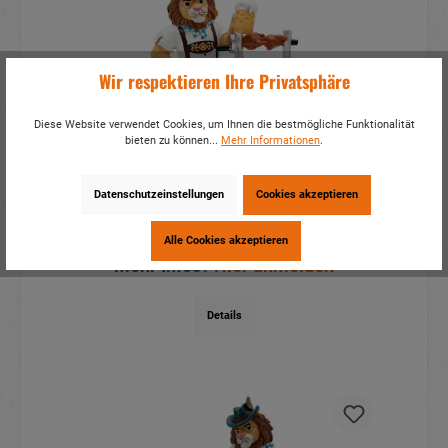
Wir respektieren Ihre Privatsphäre
Diese Website verwendet Cookies, um Ihnen die bestmögliche Funktionalität
bieten zu können...
Mehr Informationen
.
Löwe Leopold am Grill aus Poly
Datenschutzeinstellungen
Cookies akzeptieren
12x7x14,5cm
Artikelnummer:
18658
Alle Cookies akzeptieren
Mehr Infos?
Hier anmelden
Details