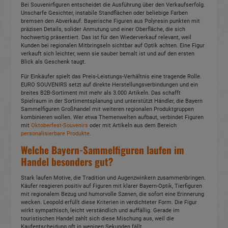
Bei Souvenirfiguren entscheidet die Ausführung über den Verkaufserfolg.
Unscharfe Gesichter, instabile Standflächen oder beliebige Farben
bremsen den Abverkauf. Bayerische Figuren aus Polyresin punkten mit
präzisen Details, solider Anmutung und einer Oberfläche, die sich
hochwertig präsentiert. Das ist für den Wiederverkauf relevant, weil
Kunden bei regionalen Mitbringseln sichtbar auf Optik achten. Eine Figur
verkauft sich leichter, wenn sie sauber bemalt ist und auf den ersten
Blick als Geschenk taugt.
Für Einkäufer spielt das Preis-Leistungs-Verhältnis eine tragende Rolle.
EURO SOUVENIRS setzt auf direkte Herstellungsverbindungen und ein
breites B2B-Sortiment mit mehr als 3.000 Artikeln. Das schafft
Spielraum in der Sortimentsplanung und unterstützt Händler, die Bayern
Sammelfiguren Großhandel mit weiteren regionalen Produktgruppen
kombinieren wollen. Wer etwa Themenwelten aufbaut, verbindet Figuren
mit
Oktoberfest-Souvenirs
oder mit Artikeln aus dem Bereich
personalisierbare Produkte
.
Welche Bayern-Sammelfiguren laufen im
Handel besonders gut?
Stark laufen Motive, die Tradition und Augenzwinkern zusammenbringen.
Käufer reagieren positiv auf Figuren mit klarer Bayern-Optik, Tierfiguren
mit regionalem Bezug und humorvolle Szenen, die sofort eine Erinnerung
wecken. Leopold erfüllt diese Kriterien in verdichteter Form. Die Figur
wirkt sympathisch, leicht verständlich und auffällig. Gerade im
touristischen Handel zahlt sich diese Mischung aus, weil die
Kaufentscheidung oft in wenigen Sekunden fällt.