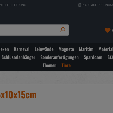
NELLE LIEFERUNG
KAUF AUF RECHNUN
exen
Karneval
Leinwände
Magnete
Maritim
Materia
Schlüsselanhänger
Sonderanfertigungen
Spardosen
St
Themen
Tiere
15x10x15cm