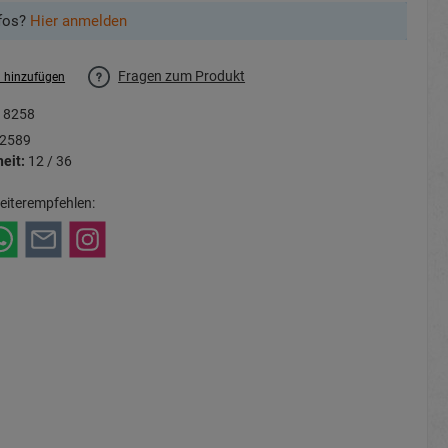
fos?
Hier anmelden
Fragen zum Produkt
l hinzufügen
18258
2589
eit:
12 / 36
eiterempfehlen: