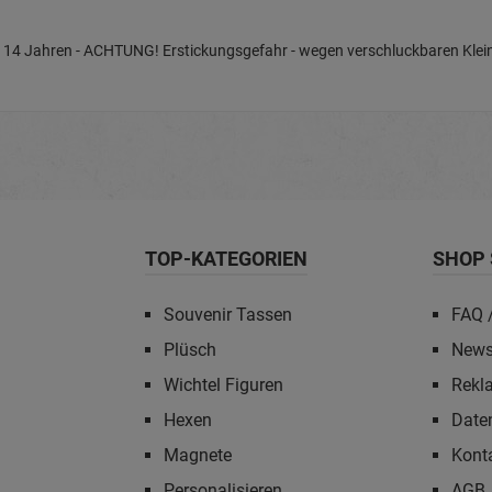
nter 14 Jahren - ACHTUNG! Erstickungsgefahr - wegen verschluckbaren Klein
TOP-KATEGORIEN
SHOP 
Souvenir Tassen
FAQ /
Plüsch
News
Wichtel Figuren
Rekl
Hexen
Date
Magnete
Kont
Personalisieren
AGB