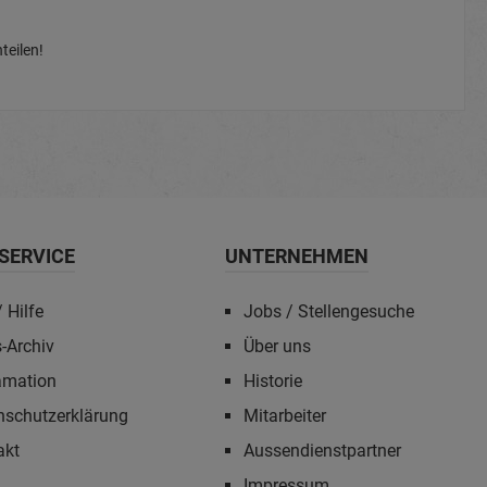
teilen!
SERVICE
UNTERNEHMEN
 Hilfe
Jobs / Stellengesuche
-Archiv
Über uns
amation
Historie
nschutzerklärung
Mitarbeiter
akt
Aussendienstpartner
Impressum