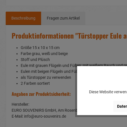
Beschreibung
Fragen zum Artikel
Produktinformationen "Türstopper Eule a
Größe 15 x 10 x 15 cm
Farbe grau, weiß und beige
Stoff und Plüsch
Eule mit grauen Flügeln und Füßen, mit weißem Bauch und 
Eulen mit beigen Flügeln und Füßen, mit weißem Bauch und
als Türstopper zu verwenden
2 Farben sortiert
Diese Website verwend
Angaben zur Produktsicherheit:
Hersteller:
Daten
EURO SOUVENIRS GmbH, Am Rosenbühl 2, 91466 Gerhardshof
E-Mail: info@euro-souvenirs.de