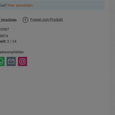
fos?
Hier anmelden
Fragen zum Produkt
l hinzufügen
33087
0874
eit:
2 / 24
eiterempfehlen: