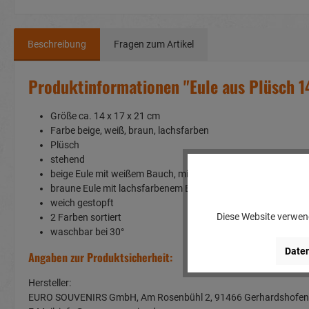
Beschreibung
Fragen zum Artikel
Produktinformationen "Eule aus Plüsch 
Größe ca. 14 x 17 x 21 cm
Farbe beige, weiß, braun, lachsfarben
Plüsch
stehend
beige Eule mit weißem Bauch, mit weißer Gesichtsmaske un
braune Eule mit lachsfarbenem Bauch. weißer Gesichtsmas
weich gestopft
Diese Website verwend
2 Farben sortiert
waschbar bei 30°
Daten
Angaben zur Produktsicherheit:
Hersteller:
EURO SOUVENIRS GmbH, Am Rosenbühl 2, 91466 Gerhardshof