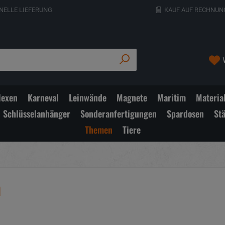
NELLE LIEFERUNG
KAUF AUF RECHNUN
exen
Karneval
Leinwände
Magnete
Maritim
Materia
Schlüsselanhänger
Sonderanfertigungen
Spardosen
St
Themen
Tiere
m