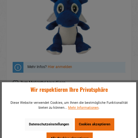
Mehr Infos?
Hier anmelden
Zum Merkzettel hinzufügen
Wir respektieren Ihre Privatsphäre
Fragen zum Produkt
Diese Website verwendet Cookies, um Ihnen die bestmögliche Funktionalität
Artikelnummer:
33314
bieten zu können...
Mehr Informationen
.
EAN:
4014466333141
Verpackungseinheit:
2 / 24
Datenschutzeinstellungen
Cookies akzeptieren
Dieses Produkt weiterempfehlen: