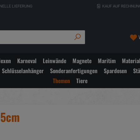
NELLE LIEFERUNG
KAUF AUF RECHNUN
exen
Karneval
Leinwände
Magnete
Maritim
Materia
Schlüsselanhänger
Sonderanfertigungen
Spardosen
St
Themen
Tiere
x15cm