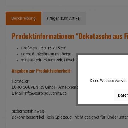
Beschreibung
Fragen zum Artikel
Produktinformationen "Dekotasche aus F
Größe ca. 15 x 15 x 15 cm
Farbe dunkelbraun mit beige
mit aufgedrucktem Reh, Hirsch und Edelweiß
Angaben zur Produktsicherheit:
Diese Website verwend
Hersteller:
EURO SOUVENIRS GmbH, Am Rosenbühl 2, 91466 Gerhardshof
E-Mail: info@euro-souvenirs.de
Daten
Sicherheitshinweis:
Dekorationsartikel - kein Spielzeug - nicht geeignet für Kinder u