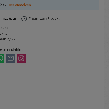
fos?
Hier anmelden
Fragen zum Produkt
l hinzufügen
14946
9469
eit:
2 / 72
eiterempfehlen: