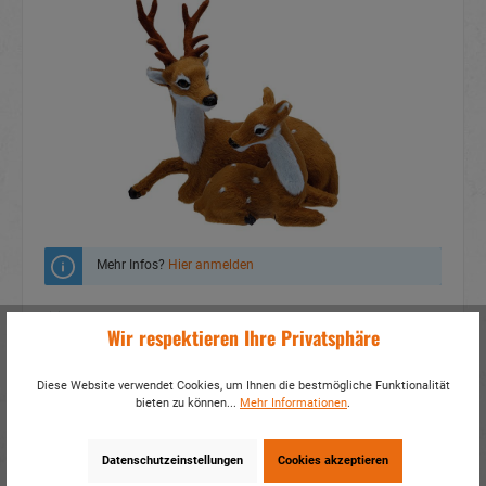
Mehr Infos?
Hier anmelden
Zum Merkzettel hinzufügen
Wir respektieren Ihre Privatsphäre
Fragen zum Produkt
Diese Website verwendet Cookies, um Ihnen die bestmögliche Funktionalität
bieten zu können...
Mehr Informationen
.
Artikelnummer:
36861
EAN:
4014466368617
Verpackungseinheit:
2 / 32
Datenschutzeinstellungen
Cookies akzeptieren
Dieses Produkt weiterempfehlen: