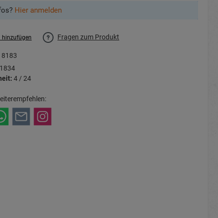
fos?
Hier anmelden
Fragen zum Produkt
l hinzufügen
18183
1834
eit:
4 / 24
eiterempfehlen: