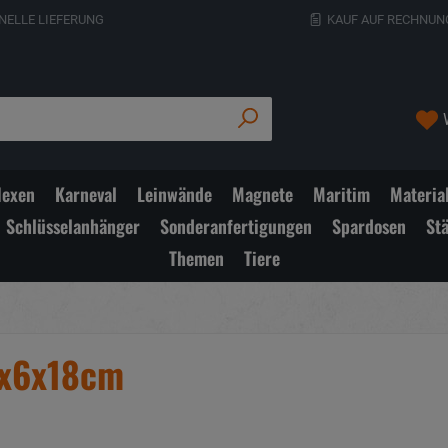
NELLE LIEFERUNG
KAUF AUF RECHNUN
exen
Karneval
Leinwände
Magnete
Maritim
Materia
Schlüsselanhänger
Sonderanfertigungen
Spardosen
St
Themen
Tiere
1x6x18cm