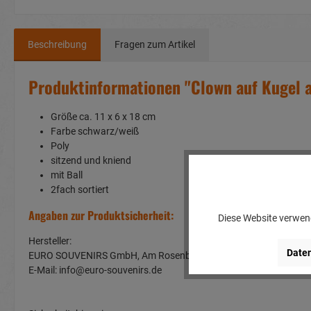
Beschreibung
Fragen zum Artikel
Produktinformationen "Clown auf Kugel 
Größe ca. 11 x 6 x 18 cm
Farbe schwarz/weiß
Poly
sitzend und kniend
mit Ball
2fach sortiert
Angaben zur Produktsicherheit:
Diese Website verwend
Hersteller:
Daten
EURO SOUVENIRS GmbH, Am Rosenbühl 2, 91466 Gerhardshof
E-Mail: info@euro-souvenirs.de