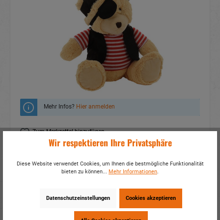
Mehr Infos?
Hier anmelden
Zum Merkzettel hinzufügen
Wir respektieren Ihre Privatsphäre
Fragen zum Produkt
Diese Website verwendet Cookies, um Ihnen die bestmögliche Funktionalität
Artikelnummer:
30842
bieten zu können...
Mehr Informationen
.
EAN:
4014466308422
Verpackungseinheit:
2 / 24
Datenschutzeinstellungen
Cookies akzeptieren
Dieses Produkt weiterempfehlen: