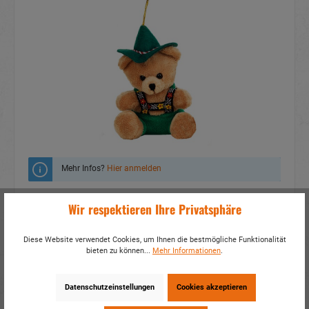
Mehr Infos?
Hier anmelden
Zum Merkzettel hinzufügen
Wir respektieren Ihre Privatsphäre
Fragen zum Produkt
Diese Website verwendet Cookies, um Ihnen die bestmögliche Funktionalität
bieten zu können...
Mehr Informationen
.
Artikelnummer:
31309
EAN:
4014466313099
Verpackungseinheit:
18 / 144
Datenschutzeinstellungen
Cookies akzeptieren
Dieses Produkt weiterempfehlen: