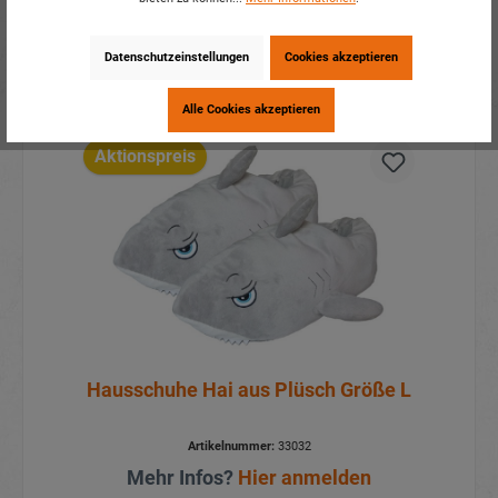
Details
Datenschutzeinstellungen
Cookies akzeptieren
Alle Cookies akzeptieren
Aktionspreis
Hausschuhe Hai aus Plüsch Größe L
Artikelnummer:
33032
Mehr Infos?
Hier anmelden