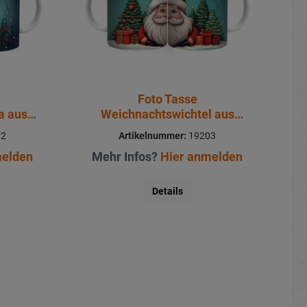
Foto Tasse
a aus
Weichnachtswichtel aus
cm
Keramik Ø8x9,5cm
02
Artikelnummer:
19203
melden
Mehr Infos?
Hier anmelden
Details