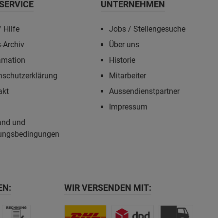
SERVICE
UNTERNEHMEN
 Hilfe
Jobs / Stellengesuche
-Archiv
Über uns
amation
Historie
nschutzerklärung
Mitarbeiter
akt
Aussendienstpartner
Impressum
and und
ungsbedingungen
EN:
WIR VERSENDEN MIT: