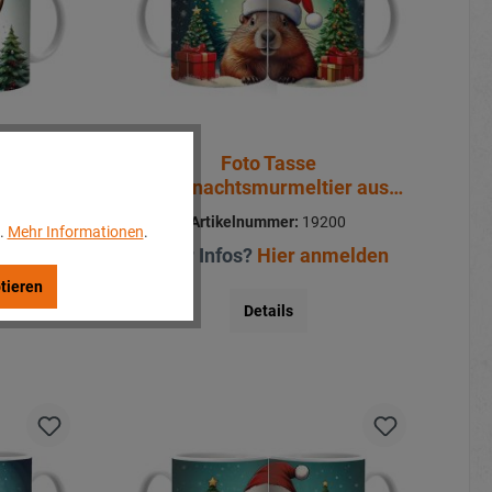
Foto Tasse
ind aus
Weihnachtsmurmeltier aus
cm
Keramik Ø8x9,5cm
99
Artikelnummer:
19200
..
Mehr Informationen
.
melden
Mehr Infos?
Hier anmelden
tieren
Details