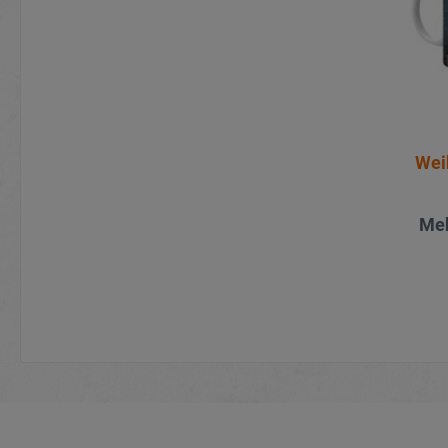
Wei
Meh