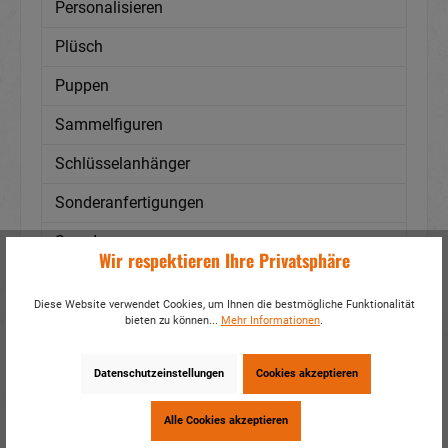
Personalisieren
Plüsch
Puppen
Sammelfiguren
Schlüsselanhänger
Sonderanfertigungen
Spardosen
Wir respektieren Ihre Privatsphäre
Städte - Regionen
Diese Website verwendet Cookies, um Ihnen die bestmögliche Funktionalität
Taschen/Rucksäcke
bieten zu können...
Mehr Informationen
.
Tassen
Datenschutzeinstellungen
Cookies akzeptieren
Textil
Alle Cookies akzeptieren
Themen