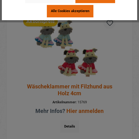
Alle Cookies akzeptieren
Aktionspreis
Wäscheklammer mit Filzhund aus
Holz 4cm
Artikelnummer:
15769
Mehr Infos?
Hier anmelden
Details