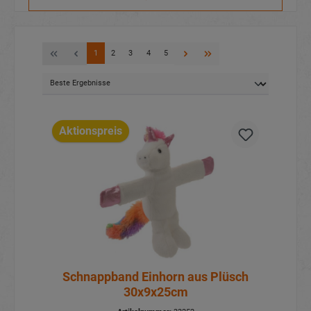
1
2
3
4
5
Aktionspreis
Schnappband Einhorn aus Plüsch
30x9x25cm