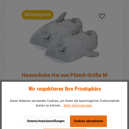
Aktionspreis
Hausschuhe Hai aus Plüsch Größe M
Wir respektieren Ihre Privatsphäre
Artikelnummer:
33031
Mehr Infos?
Hier anmelden
Diese Website verwendet Cookies, um Ihnen die bestmögliche Funktionalität
bieten zu können...
Mehr Informationen
.
Details
Datenschutzeinstellungen
Cookies akzeptieren