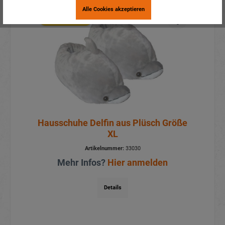
Alle Cookies akzeptieren
Aktionspreis
Hausschuhe Delfin aus Plüsch Größe
XL
Artikelnummer:
33030
Mehr Infos?
Hier anmelden
Details