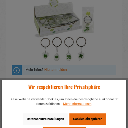
Mehr Infos?
Hier anmelden
Zum Merkzettel hinzufügen
Wir respektieren Ihre Privatsphäre
Fragen zum Produkt
Diese Website verwendet Cookies, um Ihnen die bestmögliche Funktionalität
bieten zu können...
Mehr Informationen
.
Artikelnummer:
70026
EAN:
4054307026061
Verpackungseinheit:
36 / 324
Datenschutzeinstellungen
Cookies akzeptieren
Dieses Produkt weiterempfehlen: