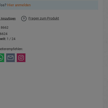
fos?
Hier anmelden
Fragen zum Produkt
l hinzufügen
18662
6624
eit:
1 / 24
eiterempfehlen: