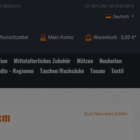
G MÖGLICH
HOTLINE +49 9163 8910
Deutsch
Wunschzettel
Mein Konto
Warenkorb
0,00 €*
lien
Mittelalterliches Zubehör
Mützen
Neuheiten
ädte - Regionen
Taschen/Rucksäcke
Tassen
Textil
6cm
Euro Souvenirs GmbH