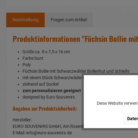
Beschreibung
Fragen zum Artikel
Produktinformationen "Füchsin Bollie mi
Größe ca. 8 x 7,5 x 16 cm
Farbe bunt
Poly
Füchsin Bollie mit Schwarzwälder Bollenhut und Schleife
mit einem Stück Schwarzwäder Kirschtorte auf dem Teller
stehend auf Sockel
zum personalisieren geeignet
designed by Euro Souvenirs
Diese Website verwend
Angaben zur Produktsicherheit:
Daten
Hersteller:
EURO SOUVENIRS GmbH, Am Rosenbühl 2, 91466 Gerhardshof
E-Mail: info@euro-souvenirs.de