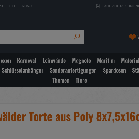
NELLE LIEFERUNG
KAUF AUF RECHNUN
exen
Karneval
Leinwände
Magnete
Maritim
Materia
Schlüsselanhänger
Sonderanfertigungen
Spardosen
St
Themen
Tiere
wälder Torte aus Poly 8x7,5x1