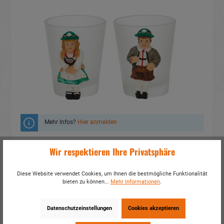
Mehr Infos?
Hier anmelden
Zum Merkzettel hinzufügen
Wir respektieren Ihre Privatsphäre
Fragen zum Produkt
Diese Website verwendet Cookies, um Ihnen die bestmögliche Funktionalität
bieten zu können...
Mehr Informationen
.
Artikelnummer:
15369
EAN:
4014466153695
Verpackungseinheit:
12 / 144
Datenschutzeinstellungen
Cookies akzeptieren
Dieses Produkt weiterempfehlen: