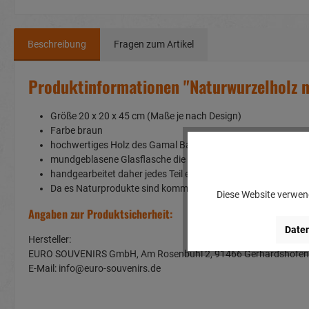
Beschreibung
Fragen zum Artikel
Produktinformationen "Naturwurzelholz 
Größe 20 x 20 x 45 cm (Maße je nach Design)
Farbe braun
hochwertiges Holz des Gamal Baumes
mundgeblasene Glasflasche die direkt auf die Wurzel aufgeset
handgearbeitet daher jedes Teil ein Unikat
Da es Naturprodukte sind kommt es zu Abweichungen in For
Diese Website verwend
Angaben zur Produktsicherheit:
Daten
Hersteller:
EURO SOUVENIRS GmbH, Am Rosenbühl 2, 91466 Gerhardshof
E-Mail: info@euro-souvenirs.de