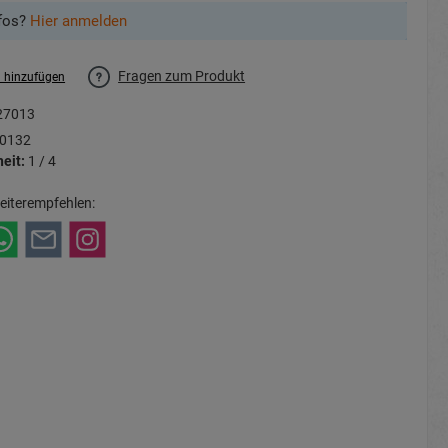
fos?
Hier anmelden
Fragen zum Produkt
l hinzufügen
27013
0132
eit:
1 / 4
eiterempfehlen: