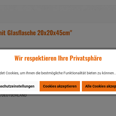
mit Glasflasche 20x20x45cm"
Wir respektieren Ihre Privatsphäre
zt wird und somit im perfekten Einklang ist
m, Farbe sowie Größe
et Cookies, um Ihnen die bestmögliche Funktionalität bieten zu können.
schutzeinstellungen
Cookies akzeptieren
Alle Cookies akzep
en/DEUTSCHLAND