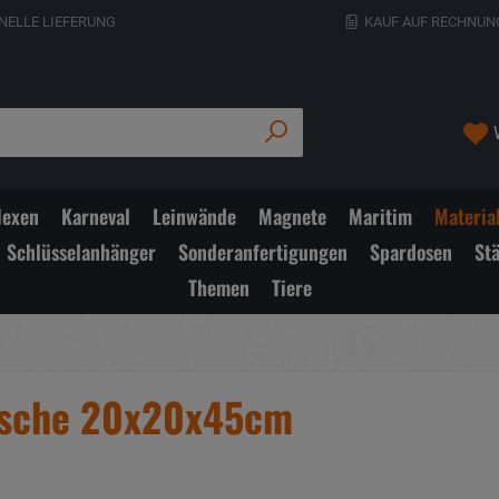
NELLE LIEFERUNG
KAUF AUF RECHNUN
exen
Karneval
Leinwände
Magnete
Maritim
Materia
Schlüsselanhänger
Sonderanfertigungen
Spardosen
St
Themen
Tiere
lasche 20x20x45cm