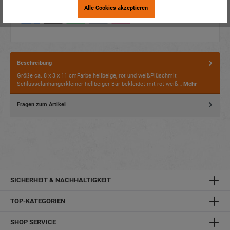
Alle Cookies akzeptieren
Beschreibung
Größe ca. 8 x 3 x 11 cmFarbe hellbeige, rot und weißPlüschmit
Schlüsselanhängerkleiner hellbeiger Bär bekleidet mit rot-weiß…
Mehr
Fragen zum Artikel
SICHERHEIT & NACHHALTIGKEIT
TOP-KATEGORIEN
SHOP SERVICE