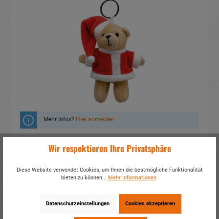
Mehr Infos?
Hier anmelden
Zum Merkzettel hinzufügen
Wir respektieren Ihre Privatsphäre
Fragen zum Produkt
Diese Website verwendet Cookies, um Ihnen die bestmögliche Funktionalität
bieten zu können...
Mehr Informationen
.
Artikelnummer:
30956
EAN:
4014466309566
Verpackungseinheit:
12 / 144
Datenschutzeinstellungen
Cookies akzeptieren
Dieses Produkt weiterempfehlen: