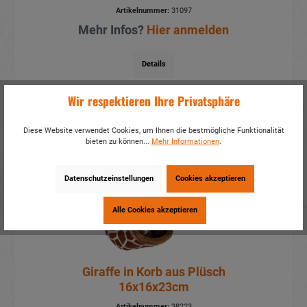
Artikelnummer:
31097
Mehr Infos?
Hier anmelden
Details
Wir respektieren Ihre Privatsphäre
Diese Website verwendet Cookies, um Ihnen die bestmögliche Funktionalität
bieten zu können...
Mehr Informationen
.
Datenschutzeinstellungen
Cookies akzeptieren
Alle Cookies akzeptieren
Giraffe in Korb aus Plüsch
16x16x23cm
Artikelnummer:
38223