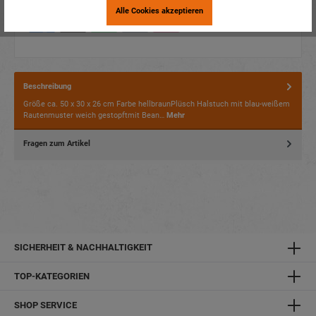
Alle Cookies akzeptieren
Beschreibung
Größe ca. 50 x 30 x 26 cm Farbe hellbraunPlüsch Halstuch mit blau-weißem
Rautenmuster weich gestopftmit Bean…
Mehr
Fragen zum Artikel
SICHERHEIT & NACHHALTIGKEIT
TOP-KATEGORIEN
SHOP SERVICE