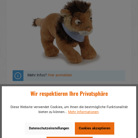
Mehr Infos?
Hier anmelden
Zum Merkzettel hinzufügen
Wir respektieren Ihre Privatsphäre
Fragen zum Produkt
Diese Website verwendet Cookies, um Ihnen die bestmögliche Funktionalität
bieten zu können...
Mehr Informationen
.
Artikelnummer:
30834
EAN:
4014466308347
Verpackungseinheit:
2 / 6
Datenschutzeinstellungen
Cookies akzeptieren
Dieses Produkt weiterempfehlen: