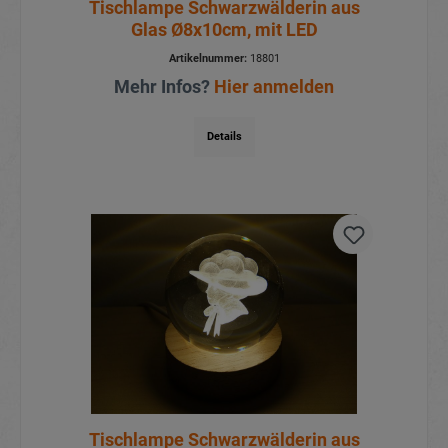
Tischlampe Schwarzwälderin aus
Glas Ø8x10cm, mit LED
Artikelnummer:
18801
Mehr Infos?
Hier anmelden
Details
Tischlampe Schwarzwälderin aus