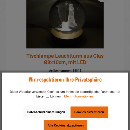
Tischlampe Leuchtturm aus Glas
Ø8x10cm, mit LED
Artikelnummer:
18813
Wir respektieren Ihre Privatsphäre
Mehr Infos?
Hier anmelden
Diese Website verwendet Cookies, um Ihnen die bestmögliche Funktionalität
Details
bieten zu können...
Mehr Informationen
.
Datenschutzeinstellungen
Cookies akzeptieren
Alle Cookies akzeptieren