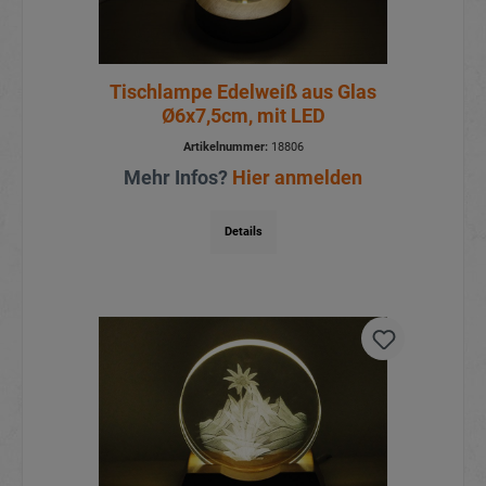
Tischlampe Edelweiß aus Glas
Ø6x7,5cm, mit LED
Artikelnummer:
18806
Mehr Infos?
Hier anmelden
Details