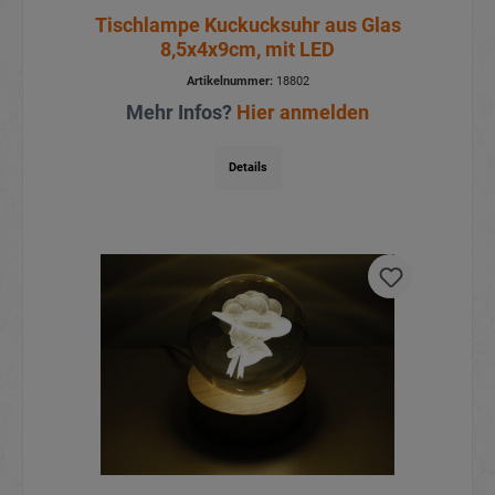
Tischlampe Kuckucksuhr aus Glas
8,5x4x9cm, mit LED
Artikelnummer:
18802
Mehr Infos?
Hier anmelden
Details