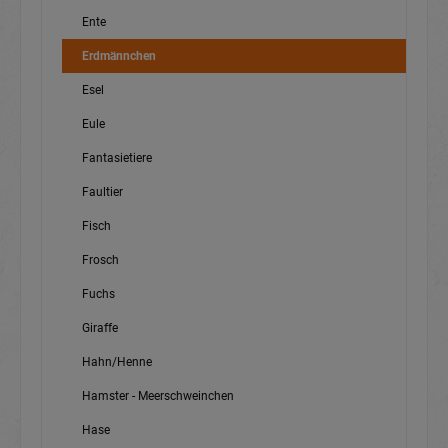
Ente
Erdmännchen
Esel
Eule
Fantasietiere
Faultier
Fisch
Frosch
Fuchs
Giraffe
Hahn/Henne
Hamster - Meerschweinchen
Hase