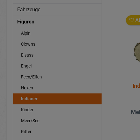
Fahrzeuge
Ak
Figuren
Alpin
Clowns
Elsass
Engel
Feen/Elfen
In
Hexen
Indianer
Kinder
Meh
Meer/See
Ritter