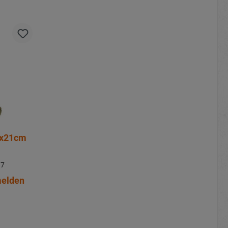
7x21cm
17
melden