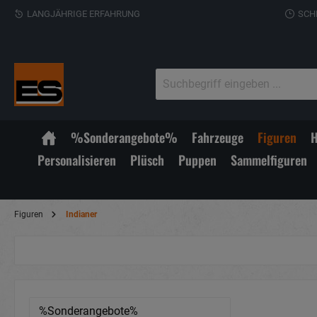
LANGJÄHRIGE ERFAHRUNG
SCH
%Sonderangebote%
Fahrzeuge
Figuren
H
Personalisieren
Plüsch
Puppen
Sammelfiguren
Figuren
Indianer
%Sonderangebote%