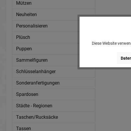
Mützen
Neuheiten
Personalisieren
Plüsch
Diese Website verwend
Puppen
Daten
Sammelfiguren
Schlüsselanhänger
Sonderanfertigungen
Spardosen
Städte - Regionen
Taschen/Rucksäcke
Tassen