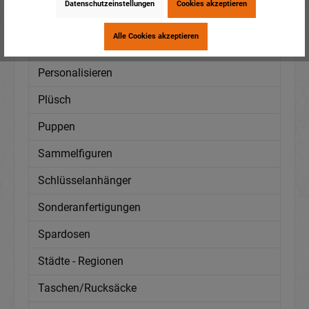
Datenschutzeinstellungen
Cookies akzeptieren
Mützen
Alle Cookies akzeptieren
Neuheiten
Personalisieren
Plüsch
Puppen
Sammelfiguren
Schlüsselanhänger
Sonderanfertigungen
Spardosen
Städte - Regionen
Taschen/Rucksäcke